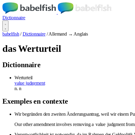
Dictionnaire
babelfish
/
Dictionnaire
/
Allemand → Anglais
das Werturteil
Dictionnaire
Werturteil
value judgement
n.
n
Exemples en contexte
Wir begründen den zweiten Änderungsantrag, weil wir einem Punk
Our other amendment involves removing a
value
judgment from 
Verantwortlichkeit ist notwendig, da im Rahmen der Geldpolitik 