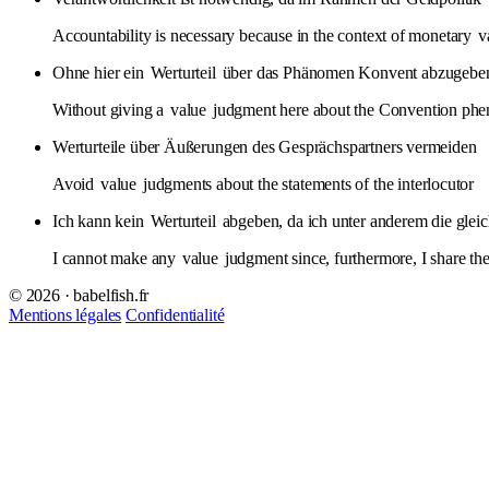
Accountability is necessary because in the context of monetary
v
Ohne hier ein
Werturteil
über das Phänomen Konvent abzugeben, 
Without giving a
value
judgment here about the Convention phenome
Werturteile über Äußerungen des Gesprächspartners vermeiden
Avoid
value
judgments about the statements of the interlocutor
Ich kann kein
Werturteil
abgeben, da ich unter anderem die gleic
I cannot make any
value
judgment since, furthermore, I share the
© 2026 · babelfish.fr
Mentions légales
Confidentialité