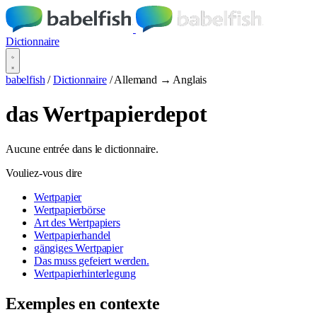
Dictionnaire
babelfish
/
Dictionnaire
/
Allemand → Anglais
das Wertpapierdepot
Aucune entrée dans le dictionnaire.
Vouliez-vous dire
Wertpapier
Wertpapierbörse
Art des Wertpapiers
Wertpapierhandel
gängiges Wertpapier
Das muss gefeiert werden.
Wertpapierhinterlegung
Exemples en contexte