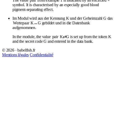
The value
pair
from example 1 is indicated by an encircled +
symbol. It is characterised by an especially good blood
pigment-separating effect.
Im Modul wird aus der Kennung K und der Geheimzahl G das
Wertepaar
K↔G gebildet und in die Datenbank
aufgenommen.
In the module, the value
pair
K⇄G is set up from the token K
and the secret code G and entered in the data bank.
© 2026 · babelfish.fr
Mentions légales
Confidentialité