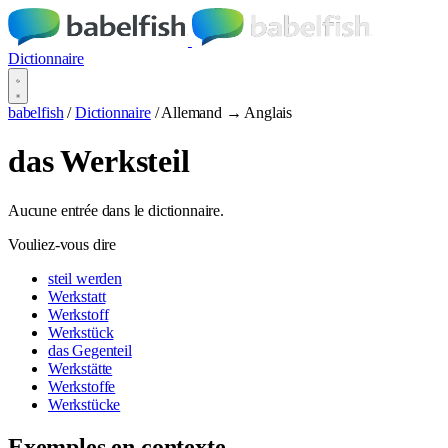
Dictionnaire
babelfish
/
Dictionnaire
/
Allemand → Anglais
das Werksteil
Aucune entrée dans le dictionnaire.
Vouliez-vous dire
steil werden
Werkstatt
Werkstoff
Werkstück
das Gegenteil
Werkstätte
Werkstoffe
Werkstücke
Exemples en contexte