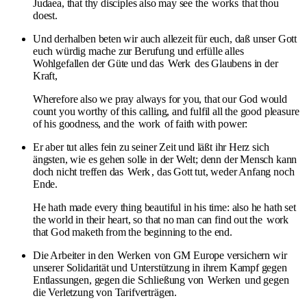
Judaea, that thy disciples also may see the
works
that thou
doest.
Und derhalben beten wir auch allezeit für euch, daß unser Gott
euch würdig mache zur Berufung und erfülle alles
Wohlgefallen der Güte und das
Werk
des Glaubens in der
Kraft,
Wherefore also we pray always for you, that our God would
count you worthy of this calling, and fulfil all the good pleasure
of his goodness, and the
work
of faith with power:
Er aber tut alles fein zu seiner Zeit und läßt ihr Herz sich
ängsten, wie es gehen solle in der Welt; denn der Mensch kann
doch nicht treffen das
Werk
, das Gott tut, weder Anfang noch
Ende.
He hath made every thing beautiful in his time: also he hath set
the world in their heart, so that no man can find out the
work
that God maketh from the beginning to the end.
Die Arbeiter in den
Werken
von GM Europe versichern wir
unserer Solidarität und Unterstützung in ihrem Kampf gegen
Entlassungen, gegen die Schließung von
Werken
und gegen
die Verletzung von Tarifverträgen.