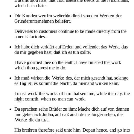
But this thou hast, that thou hatest the deeds of the Nicolaitans,
which I also hate.
Die Kunden werden weiterhin direkt von den
Werken
der
Gründerunternehmen beliefert.
Deliveries to customers continue to be made directly from the
parents' factories.
Ich habe dich verklärt auf Erden und vollendet das
Werk
, das
du mir gegeben hast, daß ich es tun sollte.
I have glorified thee on the earth: I have finished the
work
which thou gavest me to do.
Ich muß wirken die
Werke
des, der mich gesandt hat, solange
es Tag ist; es kommt die Nacht, da niemand wirken kann.
I must
work
the
works
of him that sent me, while it is day: the
night cometh, when no man can
work
.
Da sprachen seine Brüder zu ihm: Mache dich auf von dannen
und gehe nach Judäa, auf daß auch deine Jünger sehen, die
Werke
die du tust.
His brethren therefore said unto him, Depart hence, and go into