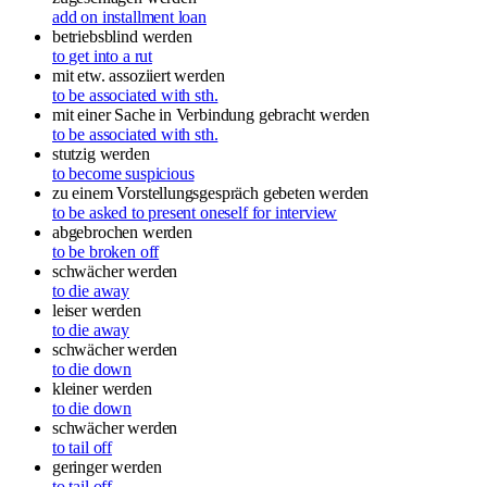
add on installment loan
betriebsblind werden
to get into a rut
mit etw. assoziiert werden
to be associated with sth.
mit einer Sache in Verbindung gebracht werden
to be associated with sth.
stutzig werden
to become suspicious
zu einem Vorstellungsgespräch gebeten werden
to be asked to present oneself for interview
abgebrochen werden
to be broken off
schwächer werden
to die away
leiser werden
to die away
schwächer werden
to die down
kleiner werden
to die down
schwächer werden
to tail off
geringer werden
to tail off