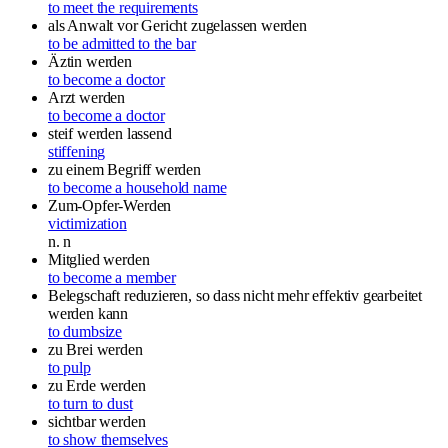
to meet the requirements
als Anwalt vor Gericht zugelassen werden
to be admitted to the bar
Äztin werden
to become a doctor
Arzt werden
to become a doctor
steif werden lassend
stiffening
zu einem Begriff werden
to become a household name
Zum-Opfer-Werden
victimization
n.
n
Mitglied werden
to become a member
Belegschaft reduzieren, so dass nicht mehr effektiv gearbeitet
werden kann
to dumbsize
zu Brei werden
to pulp
zu Erde werden
to turn to dust
sichtbar werden
to show themselves