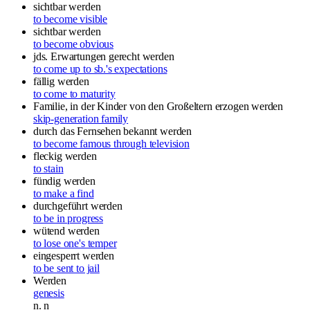
sichtbar werden
to become visible
sichtbar werden
to become obvious
jds. Erwartungen gerecht werden
to come up to sb.'s expectations
fällig werden
to come to maturity
Familie, in der Kinder von den Großeltern erzogen werden
skip-generation family
durch das Fernsehen bekannt werden
to become famous through television
fleckig werden
to stain
fündig werden
to make a find
durchgeführt werden
to be in progress
wütend werden
to lose one's temper
eingesperrt werden
to be sent to jail
Werden
genesis
n.
n