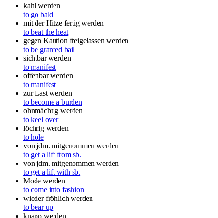
kahl werden
to go bald
mit der Hitze fertig werden
to beat the heat
gegen Kaution freigelassen werden
to be granted bail
sichtbar werden
to manifest
offenbar werden
to manifest
zur Last werden
to become a burden
ohnmächtig werden
to keel over
löchrig werden
to hole
von jdm. mitgenommen werden
to get a lift from sb.
von jdm. mitgenommen werden
to get a lift with sb.
Mode werden
to come into fashion
wieder fröhlich werden
to bear up
knapp werden