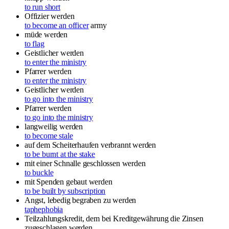
to run short
Offizier werden
to become an officer
army
müde werden
to flag
Geistlicher werden
to enter the ministry
Pfarrer werden
to enter the ministry
Geistlicher werden
to go into the ministry
Pfarrer werden
to go into the ministry
langweilig werden
to become stale
auf dem Scheiterhaufen verbrannt werden
to be burnt at the stake
mit einer Schnalle geschlossen werden
to buckle
mit Spenden gebaut werden
to be built by subscription
Angst, lebedig begraben zu werden
taphephobia
Teilzahlungskredit, dem bei Kreditgewährung die Zinsen
zugeschlagen werden