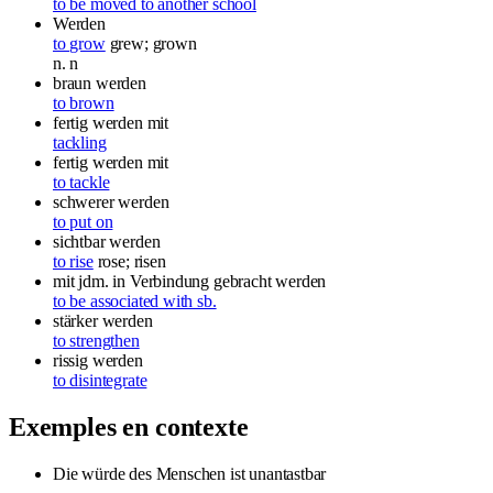
to be moved to another school
Werden
to grow
grew; grown
n.
n
braun werden
to brown
fertig werden mit
tackling
fertig werden mit
to tackle
schwerer werden
to put on
sichtbar werden
to rise
rose; risen
mit jdm. in Verbindung gebracht werden
to be associated with sb.
stärker werden
to strengthen
rissig werden
to disintegrate
Exemples en contexte
Die würde des Menschen ist unantastbar