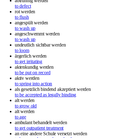
abtrünnig werden
to defect
rot werden
to flush
angespült werden
to wash up
angeschwemmt werden
to wash up
undeutlich sichtbar werden
to loom
ärgerlich werden
to get irritating
aktenkundig werden
to be put on record
aktiv werden
to spring into action
als gesetzlich bindend akzeptiert werden
to be accepted as legally binding
alt werden
to grow old
alt werden
to age
ambulant behandelt werden
to get outpatient treatment
an eine andere Schule versetzt werden