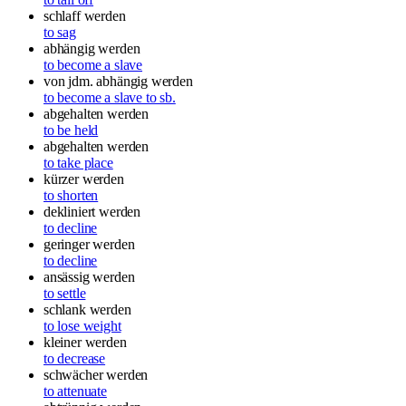
schlaff werden
to sag
abhängig werden
to become a slave
von jdm. abhängig werden
to become a slave to sb.
abgehalten werden
to be held
abgehalten werden
to take place
kürzer werden
to shorten
dekliniert werden
to decline
geringer werden
to decline
ansässig werden
to settle
schlank werden
to lose weight
kleiner werden
to decrease
schwächer werden
to attenuate