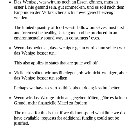
Das
Wenige
, was wir uns noch an Essen gönnen, muss in
erster Linie gesund sein, gut schmecken, und es soll nach dem
Empfinden der Verbraucher auch umweltgerecht erzeugt
werden.
The limited quantity of food we still allow ourselves must first
and foremost be healthy, taste good and be produced in an
environmentally sound way in consumers ' eyes.
Wenn das bedeutet, dass
weniger
getan wird, dann sollten wir
das
Wenige
besser tun.
This also applies to states that are quite well off.
Vielleicht sollten wir uns überlegen, ob wir nicht
weniger
, aber
das
Wenige
besser tun sollten.
Perhaps we have to start to think about doing less but better.
Wenn wir das
Wenige
nicht ausgegeben hätten, gäbe es keinen
Grund, mehr finanzielle Mittel zu fordern.
The reason for this is that if we did not spend what little we do
have available, requests for additional funding could not be
justified.