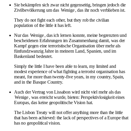
Sie bekämpfen sich zwar nicht gegenseitig, bringen jedoch die
Zivilbevölkerung um das
Wenige
, das ihr noch verblieben ist.
They do not fight each other, but they rob the civilian
population of the little it has left.
Nur das
Wenige
, das ich lernen konnte, meine begrenzten und
bescheidenen Erfahrungen im Zusammenhang damit, was der
Kampf gegen eine terroristische Organisation über mehr als
fünfundzwanzig Jahre in meinem Land, Spanien, und im
Baskenland bedeutet.
Simply the little I have been able to learn, my limited and
modest experience of what fighting a terrorist organisation has
meant, for more than twenty-five years, in my country, Spain,
and in the Basque Country.
Auch der Vertrag von Lissabon wird nicht viel mehr als das
Wenige
, was erreicht wurde, bieten: Perspektivlosigkeit eines
Europas, das keine geopolitische Vision hat.
The Lisbon Treaty will not offer anything more than the little
that has been achieved: the lack of perspectives of a Europe that
has no geopolitical vision.