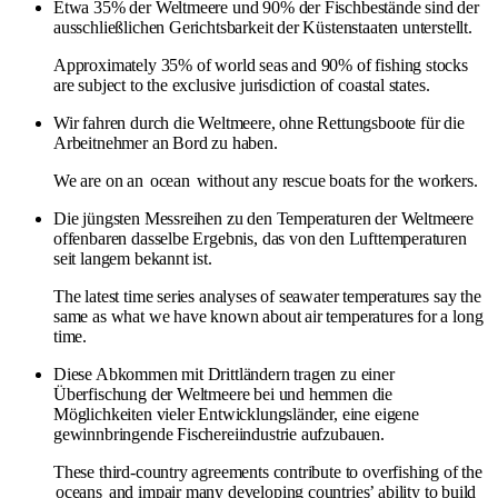
Etwa 35% der Weltmeere und 90% der Fischbestände sind der
ausschließlichen Gerichtsbarkeit der Küstenstaaten unterstellt.
Approximately 35% of world seas and 90% of fishing stocks
are subject to the exclusive jurisdiction of coastal states.
Wir fahren durch die Weltmeere, ohne Rettungsboote für die
Arbeitnehmer an Bord zu haben.
We are on an
ocean
without any rescue boats for the workers.
Die jüngsten Messreihen zu den Temperaturen der Weltmeere
offenbaren dasselbe Ergebnis, das von den Lufttemperaturen
seit langem bekannt ist.
The latest time series analyses of seawater temperatures say the
same as what we have known about air temperatures for a long
time.
Diese Abkommen mit Drittländern tragen zu einer
Überfischung der Weltmeere bei und hemmen die
Möglichkeiten vieler Entwicklungsländer, eine eigene
gewinnbringende Fischereiindustrie aufzubauen.
These third-country agreements contribute to overfishing of the
oceans
and impair many developing countries’ ability to build