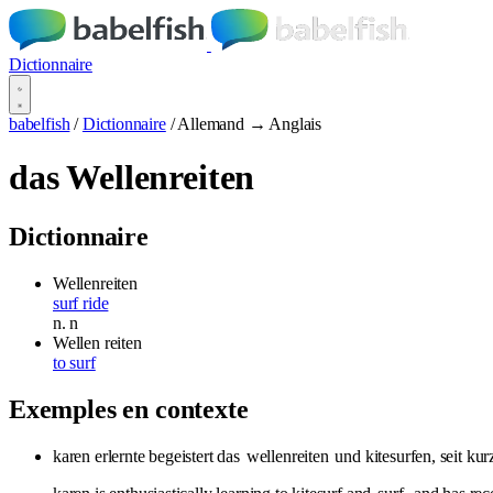
Dictionnaire
babelfish
/
Dictionnaire
/
Allemand → Anglais
das Wellenreiten
Dictionnaire
Wellenreiten
surf ride
n.
n
Wellen reiten
to surf
Exemples en contexte
karen erlernte begeistert das
wellenreiten
und kitesurfen, seit kur