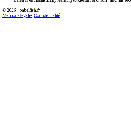
karen is enthusiastically learning to kitesurf and
surf
, and has rec
© 2026 · babelfish.fr
Mentions légales
Confidentialité