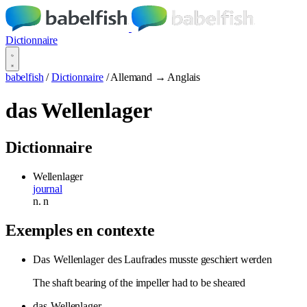
Dictionnaire
babelfish
/
Dictionnaire
/
Allemand → Anglais
das Wellenlager
Dictionnaire
Wellenlager
journal
n.
n
Exemples en contexte
Das
Wellenlager
des Laufrades musste geschiert werden
The shaft bearing of the impeller had to be sheared
das
Wellenlager