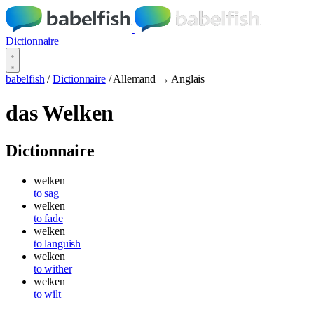
Dictionnaire
babelfish
/
Dictionnaire
/
Allemand → Anglais
das Welken
Dictionnaire
welken
to sag
welken
to fade
welken
to languish
welken
to wither
welken
to wilt