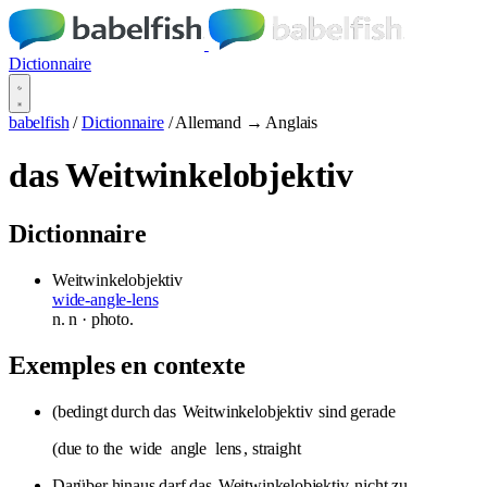
Dictionnaire
babelfish
/
Dictionnaire
/
Allemand → Anglais
das Weitwinkelobjektiv
Dictionnaire
Weitwinkelobjektiv
wide-angle-lens
n.
n
· photo.
Exemples en contexte
(bedingt durch das
Weitwinkelobjektiv
sind gerade
(due to the
wide
angle
lens
, straight
Darüber hinaus darf das
Weitwinkelobjektiv
nicht zu