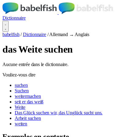
Dictionnaire
babelfish
/
Dictionnaire
/
Allemand → Anglais
das Weite suchen
Aucune entrée dans le dictionnaire.
Vouliez-vous dire
suchen
Suchen
weitermachen
seit er das weiß
Weite
Das Glück suchen wir, das Unglück sucht uns.
Arbeit suchen
weiten
Exemples en contexte