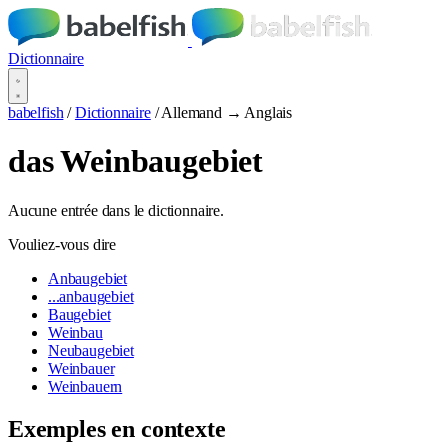
Dictionnaire
babelfish
/
Dictionnaire
/
Allemand → Anglais
das Weinbaugebiet
Aucune entrée dans le dictionnaire.
Vouliez-vous dire
Anbaugebiet
...anbaugebiet
Baugebiet
Weinbau
Neubaugebiet
Weinbauer
Weinbauern
Exemples en contexte