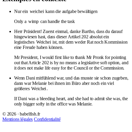
Nur ein
weichei
kann die aufgabe bewältigen
Only a
wimp
can handle the task
Herr Präsident! Zuerst einmal, danke Bartho, dass du darauf
hingewiesen hast, dass dieser Artikel 202 absolut ein
legistisches
Weichei
ist, mit dem weder Rat noch Kommission
eine Freude haben können.
Mr President, I would first like to thank Mr Pronk for pointing
out that Article 202 is by no means a legislative soft option, and
it does not make life easy for the Council or the Commission.
Wenn Dani mitfühlend war, und das musste sie schon zugeben,
dann war Melanie bei ihnen im Büro aber noch ein viel
größeres
Weichei
.
If Dani was a bleeding heart, and she had to admit she was, the
only bigger softy in the office was Melanie.
© 2026 · babelfish.fr
Mentions légales
Confidentialité