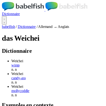
Dictionnaire
babelfish
/
Dictionnaire
/
Allemand → Anglais
das Weichei
Dictionnaire
Weichei
wimp
n.
n
Weichei
candy-ass
n.
n
Weichei
mollycoddle
n.
n
Exemples en contexte