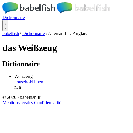
Dictionnaire
babelfish
/
Dictionnaire
/
Allemand → Anglais
das Weißzeug
Dictionnaire
Weißzeug
household linen
n.
n
© 2026 · babelfish.fr
Mentions légales
Confidentialité