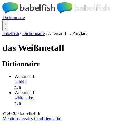
Dictionnaire
babelfish
/
Dictionnaire
/
Allemand → Anglais
das Weißmetall
Dictionnaire
Weißmetall
babbitt
n.
n
Weißmetall
white alloy
n.
n
© 2026 · babelfish.fr
Mentions légales
Confidentialité