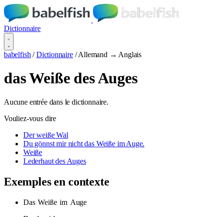
Dictionnaire
babelfish
/
Dictionnaire
/
Allemand → Anglais
das Weiße des Auges
Aucune entrée dans le dictionnaire.
Vouliez-vous dire
Der weiße Wal
Du gönnst mir nicht das Weiße im Auge.
Weiße
Lederhaut des Auges
Exemples en contexte
Das
Weiße
im
Auge