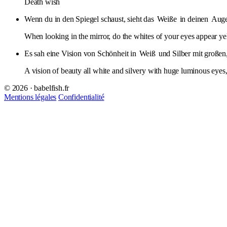
Death wish
Wenn du in den Spiegel schaust, sieht das
Weiße
in deinen
Aug
When looking in the mirror, do the whites of your eyes appear y
Es sah eine Vision von Schönheit in
Weiß
und Silber mit große
A vision of beauty all white and silvery with huge luminous eyes,
© 2026 · babelfish.fr
Mentions légales
Confidentialité