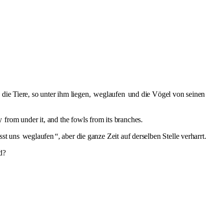
die Tiere, so unter ihm liegen,
weglaufen
und die Vögel von seinen
y
from under it, and the fowls from its branches.
asst uns
weglaufen
“, aber die ganze Zeit auf derselben Stelle verharrt.
d?