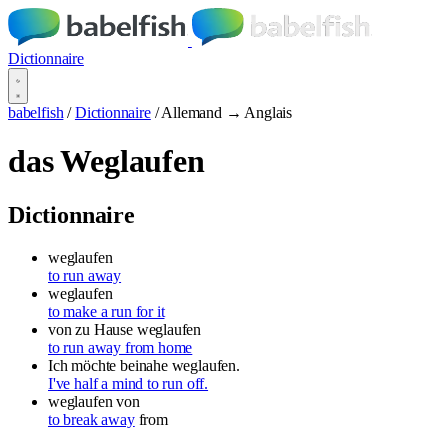
Dictionnaire
babelfish
/
Dictionnaire
/
Allemand → Anglais
das Weglaufen
Dictionnaire
weglaufen
to run away
weglaufen
to make a run for it
von zu Hause weglaufen
to run away from home
Ich möchte beinahe weglaufen.
I've half a mind to run off.
weglaufen
von
to break away
from