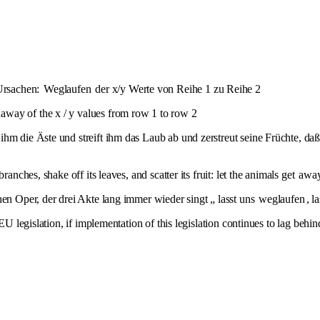
Ursachen:
Weglaufen
der x/y Werte von Reihe 1 zu Reihe 2
ay of the x / y values ​​from row 1 to row 2
hm die Äste und streift ihm das Laub ab und zerstreut seine Früchte, daß 
anches, shake off its leaves, and scatter its fruit: let the animals get
awa
hen Oper, der drei Akte lang immer wieder singt „ lasst uns
weglaufen
, l
EU legislation, if implementation of this legislation continues to lag behin