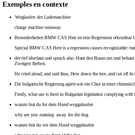
Exemples en contexte
Weglaufen
der Lademaschine
charge machine runaway
Besonderheiten BMW CAS Hier ist eine Regression erkennbar 
Special BMW CAS Here is a regression causes recognizable: runaw
der rief überlaut und sprach also: Haut den Baum um und behaut i
Zweigen fliehen.
He cried aloud, and said thus, Hew down the tree, and cut off its br
Die bulgarische Regierung agiert wie ein Chor in einer chinesisc
Firstly, what use is there in Bulgarian legislation complying with 
warum bist du for dem Hund weggelaufen
why are you
running
away
for the dog
warum bist du vor dem Hund weggelaufen