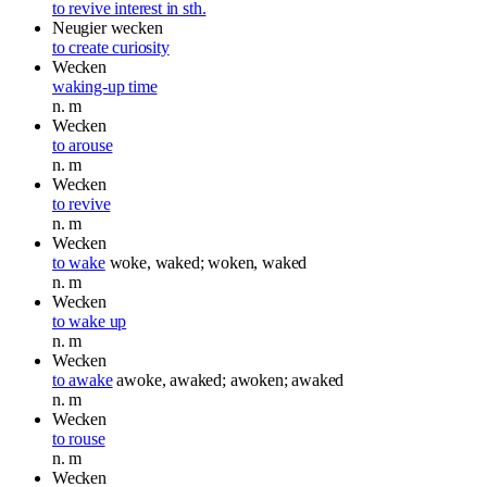
to revive interest in sth.
Neugier wecken
to create curiosity
Wecken
waking-up time
n.
m
Wecken
to arouse
n.
m
Wecken
to revive
n.
m
Wecken
to wake
woke, waked; woken, waked
n.
m
Wecken
to wake up
n.
m
Wecken
to awake
awoke, awaked; awoken; awaked
n.
m
Wecken
to rouse
n.
m
Wecken