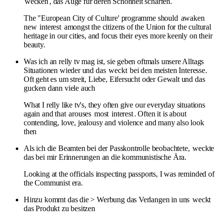
wecken
, das Auge für deren Schönheit schärfen.
The "European City of Culture' programme should
awaken
new
interest
amongst the citizens of the Union for the cultural
heritage in our cities, and focus their eyes more keenly on their
beauty.
Was ich an relly tv mag ist, sie geben oftmals unsere Alltags
Situationen wieder und das
weckt
bei den meisten Interesse.
Oft geht es um streit, Liebe, Eifersucht oder Gewalt und das
gucken dann viele auch
What I relly like tv's, they often give our everyday situations
again and that
arouses
most
interest
. Often it is about
contending, love, jealousy and violence and many also look
then
Als ich die Beamten bei der Passkontrolle beobachtete,
weckte
das bei mir Erinnerungen an die kommunistische Ära.
Looking at the officials inspecting passports, I was reminded of
the Communist era.
Hinzu kommt das die > Werbung das Verlangen in uns
weckt
das Produkt zu besitzen