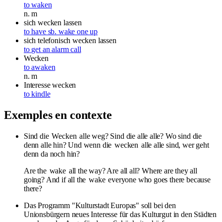
to waken
n.
m
sich wecken lassen
to have sb. wake one up
sich telefonisch wecken lassen
to get an alarm call
Wecken
to awaken
n.
m
Interesse
wecken
to kindle
Exemples en contexte
Sind die
Wecken
alle weg? Sind die alle alle? Wo sind die
denn alle hin? Und wenn die
wecken
alle alle sind, wer geht
denn da noch hin?
Are the
wake
all the way? Are all all? Where are they all
going? And if all the
wake
everyone who goes there because
there?
Das Programm "Kulturstadt Europas" soll bei den
Unionsbürgern neues Interesse für das Kulturgut in den Städten