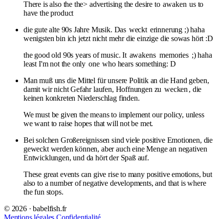
There is also the the> advertising the desire to
awaken
us to
have the product
die gute alte 90s Jahre Musik. Das
weckt
erinnerung ;) haha
wenigsten bin ich jetzt nicht mehr die einzige die sowas hört :D
the good old 90s years of music. It
awakens
memories
;) haha ​​
least I'm not the only
one
who hears something: D
Man muß uns die Mittel für unsere Politik an die Hand geben,
damit wir nicht Gefahr laufen, Hoffnungen zu
wecken
, die
keinen konkreten Niederschlag finden.
We must be given the means to implement our policy, unless
we want to raise hopes that will not be met.
Bei solchen Großereignissen sind viele positive Emotionen, die
geweckt werden können, aber auch eine Menge an negativen
Entwicklungen, und da hört der Spaß auf.
These great events can give rise to many positive emotions, but
also to a number of negative developments, and that is where
the fun stops.
© 2026 · babelfish.fr
Mentions légales
Confidentialité