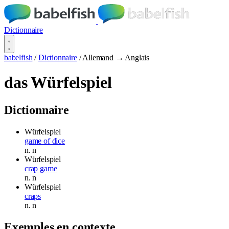
Dictionnaire
babelfish
/
Dictionnaire
/
Allemand → Anglais
das Würfelspiel
Dictionnaire
Würfelspiel
game of dice
n.
n
Würfelspiel
crap game
n.
n
Würfelspiel
craps
n.
n
Exemples en contexte