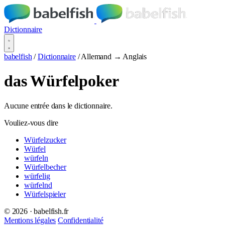
Dictionnaire
babelfish
/
Dictionnaire
/
Allemand → Anglais
das Würfelpoker
Aucune entrée dans le dictionnaire.
Vouliez-vous dire
Würfelzucker
Würfel
würfeln
Würfelbecher
würfelig
würfelnd
Würfelspieler
© 2026 · babelfish.fr
Mentions légales
Confidentialité