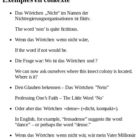
Das
Wörtchen
„Nicht“ im Namen der
Nichtregierungsorganisationen ist fiktiv.
The word ‘non’ is quite fictitious.
Wenn das
Wörtchen
wenn nicht wäre,
If the word if not would be.
Die Frage war: Wo ist das
Wörtchen
und ?
We can now ask ourselves where this insect colony is located.
Where is it?
Den Glauben bekennen – Das
Wörtchen
”Nein”
Professing One’s Faith – The Little Word ‘No’
Oder aber das
Wörtchen
«dense» («dicht, kompakt»).
In English, for example, “fensadense” suggests the word
“dance” – or perhaps the word “dense.”
Wenn das
Wörtchen
wenn nicht wär, wär mein Vater Millionär