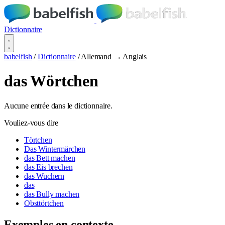
Dictionnaire
babelfish
/
Dictionnaire
/
Allemand → Anglais
das Wörtchen
Aucune entrée dans le dictionnaire.
Vouliez-vous dire
Törtchen
Das Wintermärchen
das Bett machen
das Eis brechen
das Wuchern
das
das Bully machen
Obsttörtchen
Exemples en contexte