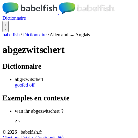
Dictionnaire
babelfish
/
Dictionnaire
/
Allemand → Anglais
abgezwitschert
Dictionnaire
abgezwitschert
goofed off
Exemples en contexte
wart ihr
abgezwitschert
?
? ?
© 2026 · babelfish.fr
Mentions légales
Confidentialité