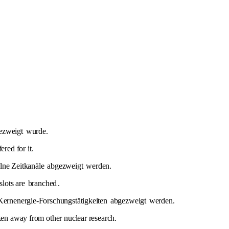
ezweigt
wurde.
red for it.
elne Zeitkanäle
abgezweigt
werden.
slots are
branched
.
 Kernenergie-Forschungstätigkeiten
abgezweigt
werden.
aken away from other nuclear research.