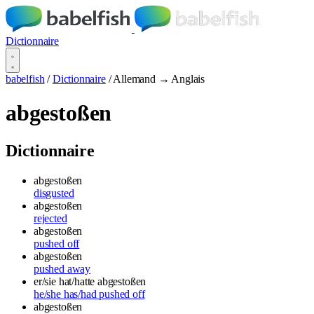
Dictionnaire
babelfish
/
Dictionnaire
/
Allemand → Anglais
abgestoßen
Dictionnaire
abgestoßen
disgusted
abgestoßen
rejected
abgestoßen
pushed off
abgestoßen
pushed away
er/sie hat/hatte abgestoßen
he/she has/had pushed off
abgestoßen