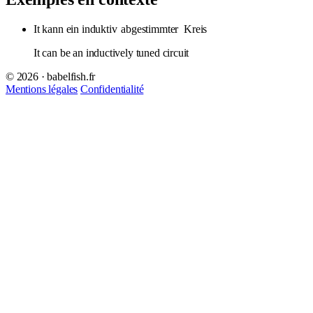
It kann ein induktiv
abgestimmter
Kreis
It can be an inductively tuned circuit
© 2026 · babelfish.fr
Mentions légales
Confidentialité