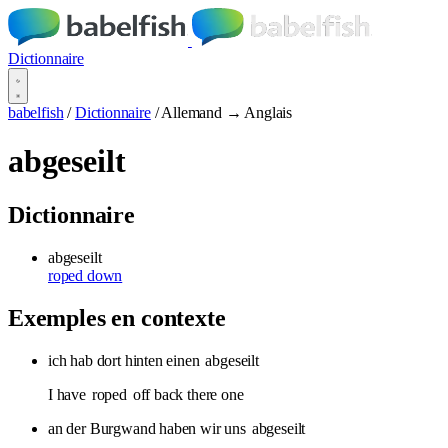
Dictionnaire
babelfish
/
Dictionnaire
/
Allemand → Anglais
abgeseilt
Dictionnaire
abgeseilt
roped down
Exemples en contexte
ich hab dort hinten einen
abgeseilt
I have
roped
off back there one
an der Burgwand haben wir uns
abgeseilt