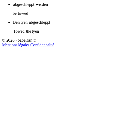
abgeschleppt
werden
be
towed
Den tyen
abgeschleppt
Towed
the tyen
© 2026 · babelfish.fr
Mentions légales
Confidentialité