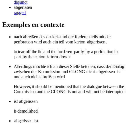
disjunct
abgerissen
ragged
Exemples en contexte
nach abreißen des deckels und der forderen teils mit der
perforation wird auch ein teil vom karton
abgerissen
.
to tear off the lid and the forderen
partly
by a perforation in
part
by the carton is
torn
down.
Allerdings möchte ich an dieser Stelle betonen, dass der Dialog
zwischen der Kommission und CLONG nicht
abgerissen
ist
und auch nicht abreißen wird.
However, it should be mentioned that the dialogue between the
Commission and the CLONG is not and will not be interrupted.
ist
abgerissen
is demolished
abgerissen
ist