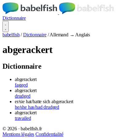
Dictionnaire
babelfish
/
Dictionnaire
/
Allemand → Anglais
abgerackert
Dictionnaire
abgerackert
fagged
abgerackert
drudged
er/sie hat/hatte sich abgerackert
he/she has/had drudged
abgerackert
travailed
© 2026 · babelfish.fr
Mentions légales
Confidentialité