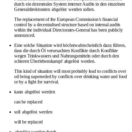
durch ein dezentrales System interner Audits in den einzelnen
Generaldirektoraten
abgelöst
werden sollen.
The replacement of the European Commission’s financial
control by a decentralised structure based on internal audits
within the individual Directorates-General has been publicly
announced.
Eine solche Situation wird höchstwahrscheinlich dazu führen,
dass die durch Öl verursachten Konflikte durch Konflikte
wegen Trinkwassers und Nahrungsmitteln oder durch den
schieren Überlebenskampf
abgelöst
werden.
This kind of situation will most probably lead to conflicts over
oil being superseded by conflicts over drinking water and food
or by a fight for survival.
kann
abgelöst
werden
can be replaced
soll
abgelöst
werden
will be replaced
abgelöst
werden durch