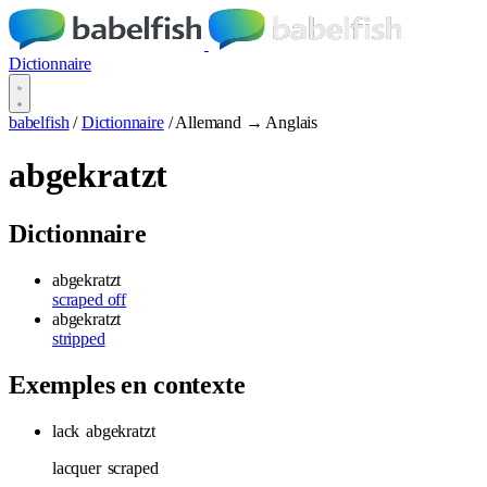
Dictionnaire
babelfish
/
Dictionnaire
/
Allemand → Anglais
abgekratzt
Dictionnaire
abgekratzt
scraped off
abgekratzt
stripped
Exemples en contexte
lack
abgekratzt
lacquer
scraped