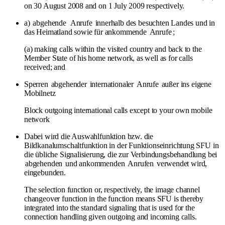
on 30 August 2008 and on 1 July 2009 respectively.
a)
abgehende
Anrufe
innerhalb des besuchten Landes und in
das Heimatland sowie für ankommende
Anrufe
;
(a) making calls within the visited country and back to the
Member State of his home network, as well as for calls
received; and
Sperren
abgehender
internationaler
Anrufe
außer ins eigene
Mobilnetz
Block outgoing international calls except to your own mobile
network
Dabei wird die Auswahlfunktion bzw. die
Bildkanalumschaltfunktion in der Funktionseinrichtung SFU in
die übliche Signalisierung, die zur Verbindungsbehandlung bei
abgehenden
und ankommenden
Anrufen
verwendet wird,
eingebunden.
The selection function or, respectively, the image channel
changeover function in the function means SFU is thereby
integrated into the standard signaling that is used for the
connection handling given outgoing and incoming calls.