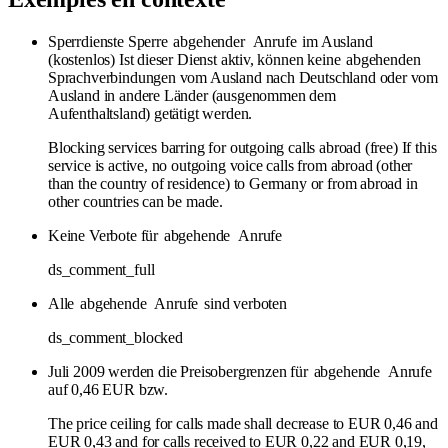
Sperrdienste Sperre
abgehender
Anrufe
im Ausland
(kostenlos) Ist dieser Dienst aktiv, können keine
abgehenden
Sprachverbindungen vom Ausland nach Deutschland oder vom
Ausland in andere Länder (ausgenommen dem
Aufenthaltsland) getätigt werden.
Blocking services barring for outgoing calls abroad (free) If this
service is active, no outgoing voice calls from abroad (other
than the country of residence) to Germany or from abroad in
other countries can be made.
Keine Verbote für
abgehende
Anrufe
ds_comment_full
Alle
abgehende
Anrufe
sind verboten
ds_comment_blocked
Juli 2009 werden die Preisobergrenzen für
abgehende
Anrufe
auf 0,46 EUR bzw.
The price ceiling for calls made shall decrease to EUR 0,46 and
EUR 0,43 and for calls received to EUR 0,22 and EUR 0,19,