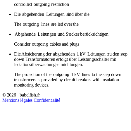
controlled
outgoing
restriction
Die
abgehenden
Leitungen
sind über die
The
outgoing
lines
are led over the
Abgehende
Leitungen
und Stecker berücksichtigen
Consider
outgoing
cables and plugs
Die Absicherung der
abgehenden
1 kV
Leitungen
zu den step
down Transformatoren erfolgt über Leistungsschalter mit
Isolationsüberwachungseinrichtungen.
The protection of the
outgoing
1 kV
lines
to the step down
transformers is provided by circuit breakers with insulation
monitoring devices.
© 2026 · babelfish.fr
Mentions légales
Confidentialité