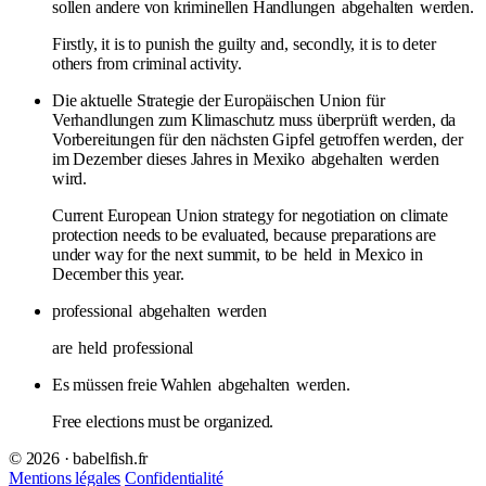
sollen andere von kriminellen Handlungen
abgehalten
werden.
Firstly, it is to punish the guilty and, secondly, it is to deter
others from criminal activity.
Die aktuelle Strategie der Europäischen Union für
Verhandlungen zum Klimaschutz muss überprüft werden, da
Vorbereitungen für den nächsten Gipfel getroffen werden, der
im Dezember dieses Jahres in Mexiko
abgehalten
werden
wird.
Current European Union strategy for negotiation on climate
protection needs to be evaluated, because preparations are
under way for the next summit, to be
held
in Mexico in
December this year.
professional
abgehalten
werden
are
held
professional
Es müssen freie Wahlen
abgehalten
werden.
Free elections must be organized.
© 2026 · babelfish.fr
Mentions légales
Confidentialité