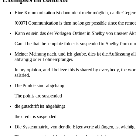
Eine Kommunikation ist dann nicht mehr möglich, da die Gegens
[0007] Communication is then no longer possible since the remote
Kann es sein das der Vorlagen-Ordner in Shelby von unserer Akt
Can it be that the template folder is suspended in Shelby from ou
Meiner Meinung nach, und ich glaube, dies ist die Auffassung alle
abhängig oder Lohnempfänger.
In my opinion, and I believe this is shared by everybody, the wo
salaried.
Die Punkte sind
abgehängt
The points are suspended
die gutschrift ist
abgehängt
the credit is suspended
Die Systemmatrix, von der die Eigenwerte abhängen, ist wichtig.