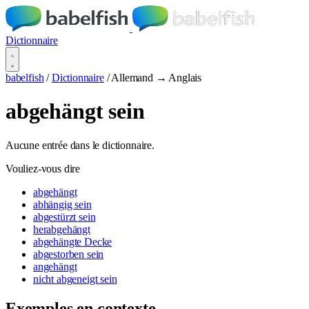
Dictionnaire
babelfish
/
Dictionnaire
/
Allemand → Anglais
abgehängt sein
Aucune entrée dans le dictionnaire.
Vouliez-vous dire
abgehängt
abhängig sein
abgestürzt sein
herabgehängt
abgehängte Decke
abgestorben sein
angehängt
nicht abgeneigt sein
Exemples en contexte