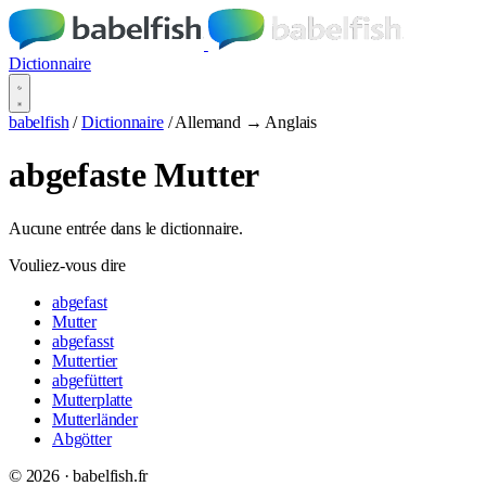
Dictionnaire
babelfish
/
Dictionnaire
/
Allemand → Anglais
abgefaste Mutter
Aucune entrée dans le dictionnaire.
Vouliez-vous dire
abgefast
Mutter
abgefasst
Muttertier
abgefüttert
Mutterplatte
Mutterländer
Abgötter
© 2026 · babelfish.fr