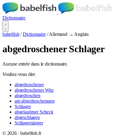
Dictionnaire
babelfish
/
Dictionnaire
/
Allemand → Anglais
abgedroschener Schlager
Aucune entrée dans le dictionnaire.
Vouliez-vous dire
abgedroschener
abgedroschener Witz
abgedroschen
am abgedroschensten
Schlager
abgelaufener Scheck
abgeschlagen
Schlagersänger
© 2026 · babelfish.fr