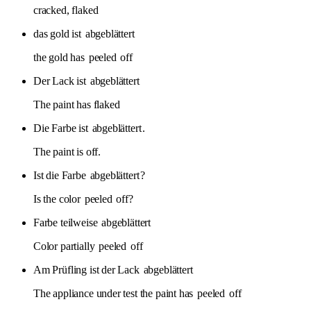
cracked, flaked
das gold ist
abgeblättert
the gold has
peeled
off
Der Lack ist
abgeblättert
The paint has flaked
Die Farbe ist
abgeblättert
.
The paint is off.
Ist die Farbe
abgeblättert
?
Is the color
peeled
off?
Farbe teilweise
abgeblättert
Color partially
peeled
off
Am Prüfling ist der Lack
abgeblättert
The appliance under test the paint has
peeled
off