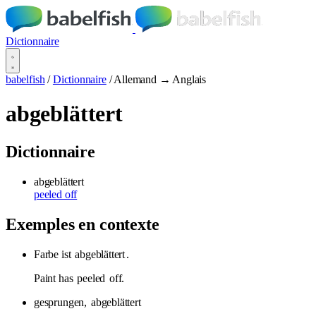
Dictionnaire
babelfish
/
Dictionnaire
/
Allemand → Anglais
abgeblättert
Dictionnaire
abgeblättert
peeled off
Exemples en contexte
Farbe ist
abgeblättert
.
Paint has
peeled
off.
gesprungen,
abgeblättert