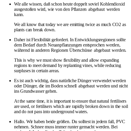
Wir alle wissen, daß schon heute doppelt soviel Kohlendioxid
ausgestoßen wird, wie von den Pflanzen
abgebaut
werden
kann.
We all know that today we are emitting twice as much CO2 as
plants can break down.
Daher ist Flexibilität gefordert. In Entwicklungsregionen sollte
dem Bedarf durch Neuanpflanzungen entsprochen werden,
während in anderen Regionen Überschüsse
abgebaut
werden.
This is why we must show flexibility and allow expanding
regions to meet demand by replanting vines, while reducing
surpluses in certain areas.
Es ist auch wichtig, dass natürliche Dünger verwendet werden
oder Dünger, die im Boden schnell
abgebaut
werden und nicht
ins Grundwasser gehen.
At the same time, it is important to ensure that natural fertilisers
are used, or fertilisers which are rapidly broken down in the soil
and do not pass into underground waters.
Hallo. Wir haben beide größen. Du solltest in jedem fall, PVC
nehmen. Schnee muss immer runter gemacht werden. Bei