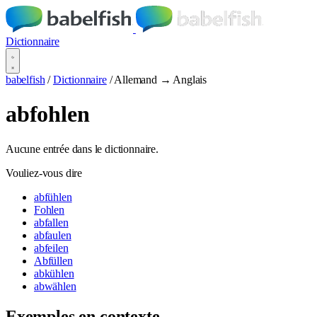
Dictionnaire
babelfish
/
Dictionnaire
/
Allemand → Anglais
abfohlen
Aucune entrée dans le dictionnaire.
Vouliez-vous dire
abfühlen
Fohlen
abfallen
abfaulen
abfeilen
Abfüllen
abkühlen
abwählen
Exemples en contexte