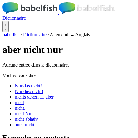
Dictionnaire
babelfish
/
Dictionnaire
/
Allemand → Anglais
aber nicht nur
Aucune entrée dans le dictionnaire.
Vouliez-vous dire
Nur das nicht!
Nur dies nicht!
nichts gegen ..., aber
nicht
nicht...
nicht Null
nicht ablativ
auch nicht
Exemples en contexte