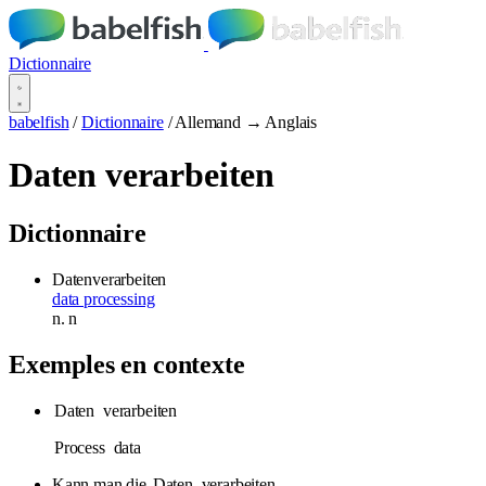
Dictionnaire
babelfish
/
Dictionnaire
/
Allemand → Anglais
Daten verarbeiten
Dictionnaire
Datenverarbeiten
data processing
n.
n
Exemples en contexte
Daten
verarbeiten
Process
data
Kann man die
Daten
verarbeiten