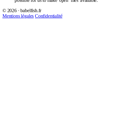
possible for us to make
open
files
available.
© 2026 · babelfish.fr
Mentions légales
Confidentialité