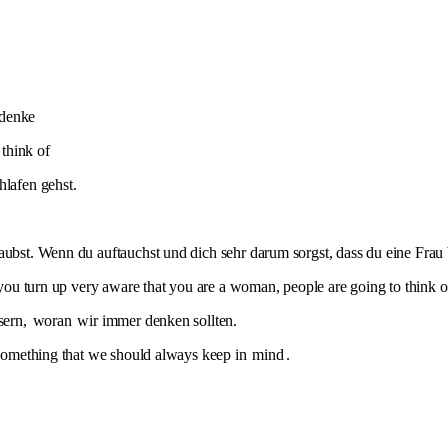
 denke
 think of
lafen gehst.
aubst. Wenn du auftauchst und dich sehr darum sorgst, dass du eine Frau 
 you turn up very aware that you are a woman, people are going to think of
sern,
woran
wir immer denken sollten.
, something that we should always keep in
mind
.