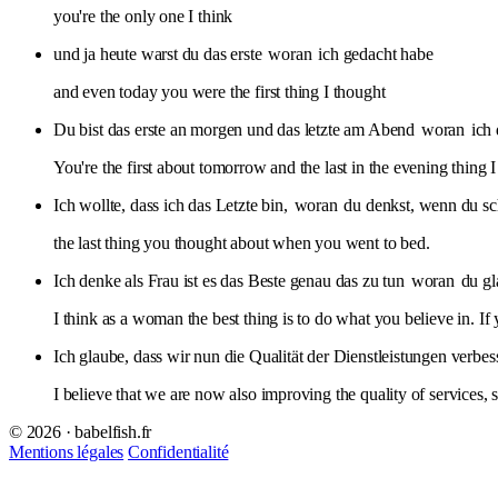
you're the only one I think
und ja heute warst du das erste
woran
ich gedacht habe
and even today you were the first thing I thought
Du bist das erste an morgen und das letzte am Abend
woran
ich
You're the first about tomorrow and the last in the evening thing I
Ich wollte, dass ich das Letzte bin,
woran
du denkst, wenn du sch
the last thing you thought about when you went to bed.
Ich denke als Frau ist es das Beste genau das zu tun
woran
du gl
I think as a woman the best thing is to do what you believe in. If
Ich glaube, dass wir nun die Qualität der Dienstleistungen verbes
I believe that we are now also improving the quality of services
© 2026 · babelfish.fr
Mentions légales
Confidentialité