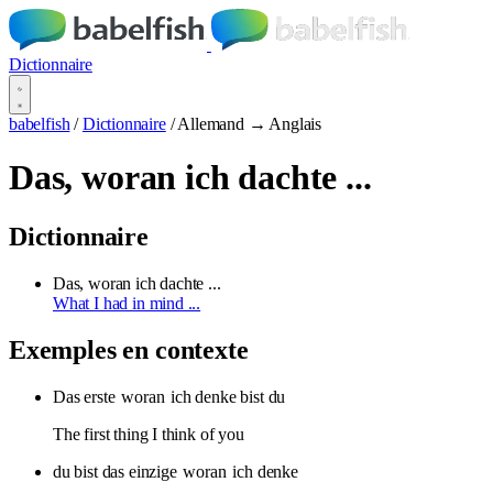
Dictionnaire
babelfish
/
Dictionnaire
/
Allemand → Anglais
Das, woran ich dachte ...
Dictionnaire
Das, woran ich dachte ...
What I had in mind ...
Exemples en contexte
Das erste
woran
ich denke bist du
The first thing I think of you
du bist das einzige
woran
ich denke