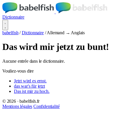
Dictionnaire
babelfish
/
Dictionnaire
/
Allemand → Anglais
Das wird mir jetzt zu bunt!
Aucune entrée dans le dictionnaire.
Vouliez-vous dire
Jetzt wird es ernst.
das war's für jetzt
Das ist mir zu hoch.
© 2026 · babelfish.fr
Mentions légales
Confidentialité