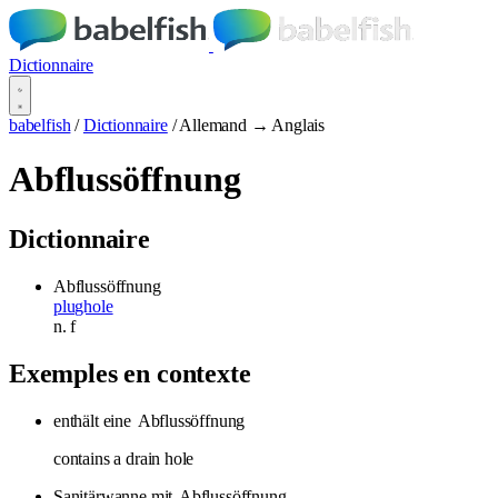
Dictionnaire
babelfish
/
Dictionnaire
/
Allemand → Anglais
Abflussöffnung
Dictionnaire
Abflussöffnung
plughole
n.
f
Exemples en contexte
enthält eine
Abflussöffnung
contains a drain hole
Sanitärwanne mit
Abflussöffnung
.