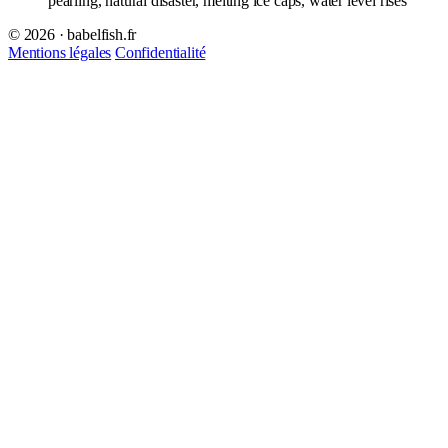
pearling, natural disaster, melting ice caps, water level rises
© 2026 · babelfish.fr
Mentions légales
Confidentialité