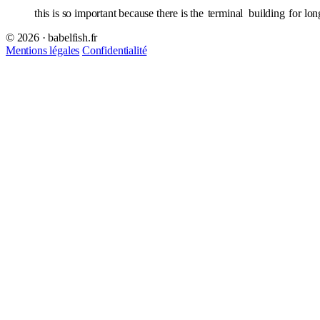
this is so important because there is the
terminal
building
for long
© 2026 · babelfish.fr
Mentions légales
Confidentialité