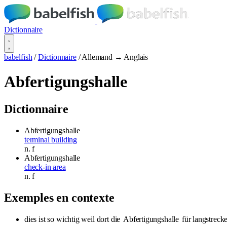
Dictionnaire
babelfish
/
Dictionnaire
/
Allemand → Anglais
Abfertigungshalle
Dictionnaire
Abfertigungshalle
terminal building
n.
f
Abfertigungshalle
check-in area
n.
f
Exemples en contexte
dies ist so wichtig weil dort die
Abfertigungshalle
für langstrecke